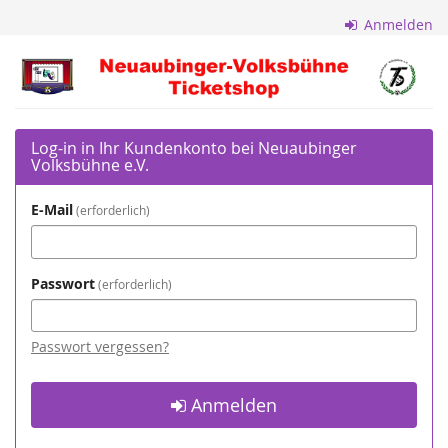
Zum
Anmelden
Haupt-
Inhalt
Neuaubinger
springen
Volksbühne
e.V.
Log-in in Ihr Kundenkonto bei Neuaubinger
Volksbühne e.V.
E-Mail
erforderlich
Passwort
erforderlich
Passwort vergessen?
Anmelden