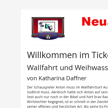
Zum
Haupt-
Inhalt
Neuaubinger
springen
Volksbühne
e.V.
Willkommen im Tick
Wallfahrt und Weihwass
von Katharina Daffner
Der Schauspieler Anton muss im Wallfahrtsort Au 
Südtirol muss. Akribisch hatte sich Anton auf sei
liest auch nur noch in der Bibel und hört brav Ra
Wirtstochter begegnet, ist er schnell in der Zwick
seiner offenen und herzlichen Art. Bis seine Ex-Fr