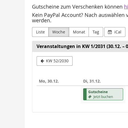
Gutscheine zum Verschenken können
h
Kein PayPal Account? Nach auswählen vo
werden.
Liste
Woche
Monat
Tag
iCal
Veranstaltungen in KW 1/2031 (30.12. – 0
Woche
KW 52/2030
zur
Anzeige
Mo, 30.12.
Di, 31.12.
auswähle
Gutscheine
Jetzt buchen